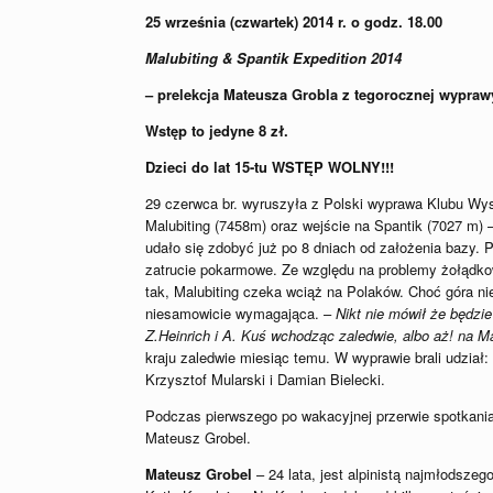
25 września (czwartek) 2014 r. o godz. 18.00
Malubiting & Spantik Expedition 2014
– prelekcja Mateusza Grobla z tegorocznej wypr
Wstęp to jedyne 8 zł.
Dzieci do lat 15-tu WSTĘP WOLNY!!!
29 czerwca br. wyruszyła z Polski wyprawa Klubu Wys
Malubiting (7458m) oraz wejście na Spantik (7027 m)
udało się zdobyć już po 8 dniach od założenia bazy. 
zatrucie pokarmowe. Ze względu na problemy żołądko
tak, Malubiting czeka wciąż na Polaków. Choć góra nie 
niesamowicie wymagająca. –
Nikt nie mówił że będzie
Z.Heinrich i A. Kuś wchodząc zaledwie, albo aż! na Ma
kraju zaledwie miesiąc temu. W wyprawie brali udzia
Krzysztof Mularski i Damian Bielecki.
Podczas pierwszego po wakacyjnej przerwie spotkania
Mateusz Grobel.
Mateusz Grobel
– 24 lata, jest alpinistą najmłodsze