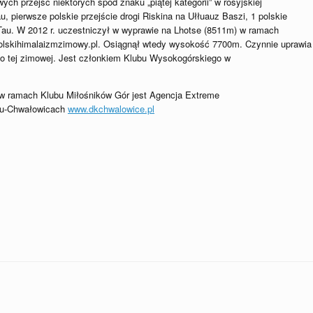
ych przejść niektórych spod znaku „piątej kategorii” w rosyjskiej
, pierwsze polskie przejście drogi Riskina na Ułłuauz Baszi, 1 polskie
Tau. W 2012 r. uczestniczył w wyprawie na Lhotse (8511m) w ramach
lskihimalaizmzimowy.pl. Osiągnął wtedy wysokość 7700m. Czynnie uprawia
o tej zimowej. Jest członkiem Klubu Wysokogórskiego w
w ramach Klubu Miłośników Gór jest Agencja Extreme
ku-Chwałowicach
www.dkchwalowice.pl