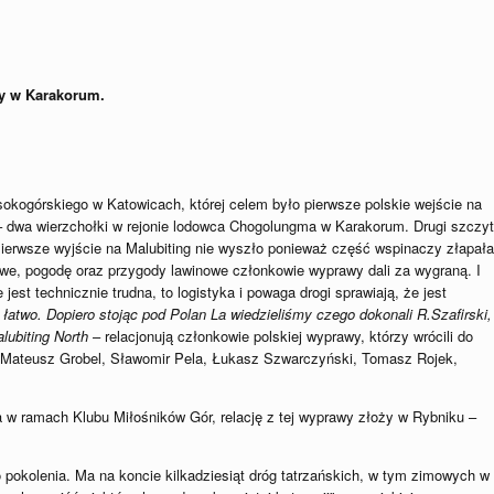
awy w Karakorum.
okogórskiego w Katowicach, której celem było pierwsze polskie wejście na
 – dwa wierzchołki w rejonie lodowca Chogolungma w Karakorum. Drugi szczyt
Pierwsze wyjście na Malubiting nie wyszło ponieważ część wspinaczy złapała
we, pogodę oraz przygody lawinowe członkowie wyprawy dali za wygraną. I
jest technicznie trudna, to logistyka i powaga drogi sprawiają, że jest
 łatwo. Dopiero stojąc pod Polan La wiedzieliśmy czego dokonali R.Szafirski,
lubiting North
– relacjonują członkowie polskiej wyprawy, którzy wrócili do
ł: Mateusz Grobel, Sławomir Pela, Łukasz Szwarczyński, Tomasz Rojek,
 w ramach Klubu Miłośników Gór, relację z tej wyprawy złoży w Rybniku –
go pokolenia. Ma na koncie kilkadziesiąt dróg tatrzańskich, w tym zimowych w