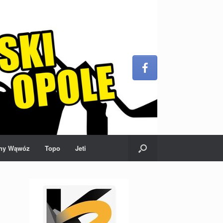
ny Wąwóz
Topo
Jeti