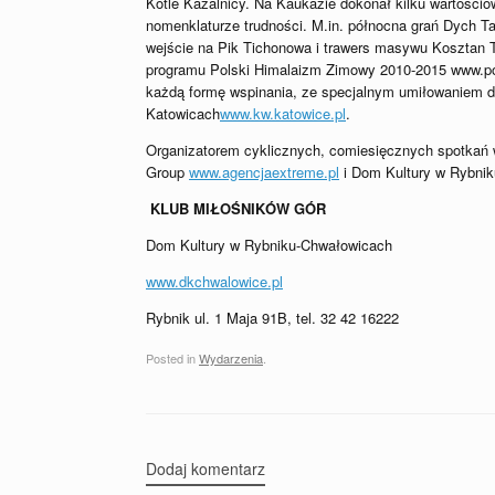
Kotle Kazalnicy. Na Kaukazie dokonał kilku wartościow
nomenklaturze trudności. M.in. północna grań Dych Tau
wejście na Pik Tichonowa i trawers masywu Kosztan 
programu Polski Himalaizm Zimowy 2010-2015 www.po
każdą formę wspinania, ze specjalnym umiłowaniem d
Katowicach
www.kw.katowice.pl
.
Organizatorem cyklicznych, comiesięcznych spotkań 
Group
www.agencjaextreme.pl
i Dom Kultury w Rybni
KLUB MIŁOŚNIKÓW GÓR
Dom Kultury w Rybniku-Chwałowicach
www.dkchwalowice.pl
Rybnik ul. 1 Maja 91B, tel. 32 42 16222
Posted in
Wydarzenia
.
Dodaj komentarz