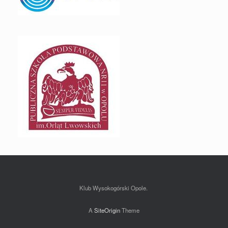
Klub Wysokogórski Opole.
A
SiteOrigin
Theme