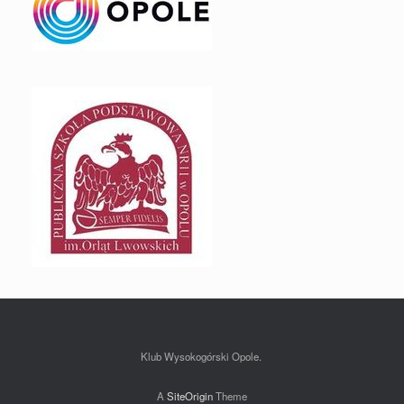
Klub Wysokogórski Opole.
A
SiteOrigin
Theme