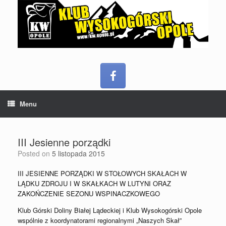
Menu
III Jesienne porządki
Posted on
5 listopada 2015
III JESIENNE PORZĄDKI W STOŁOWYCH SKAŁACH W
LĄDKU ZDROJU I W SKAŁKACH W LUTYNI ORAZ
ZAKOŃCZENIE SEZONU WSPINACZKOWEGO
Klub Górski Doliny Białej Lądeckiej i Klub Wysokogórski Opole
wspólnie z koordynatorami regionalnymi „Naszych Skał”