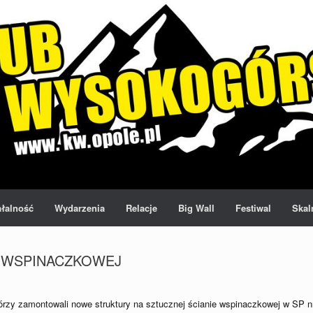
ałalność
Wydarzenia
Relacje
Big Wall
Festiwal
Skal
 WSPINACZKOWEJ
tórzy zamontowali nowe struktury na sztucznej ścianie wspinaczkowej w SP n