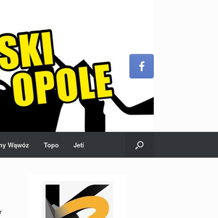
ny Wąwóz
Topo
Jeti
r