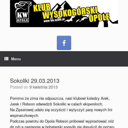
Menu
Sokoliki 29.03.2013
Posted on
9 kwietnia 2013
Pomimo że zima nie odpuszcza, nasi klubowi koledzy Arek,
Jarek i Robson odwiedzili Sokoliki w calach ekiperskich.
Na Zipserowej udało się oczyścić i wytyczyć parę nowych lini
wspinaczkowych.
Podczas powrotu do Opola Robson próbował wyprostować nóż
do ryb a następnie w bohaterski sposób nie dopuścił do pożaru