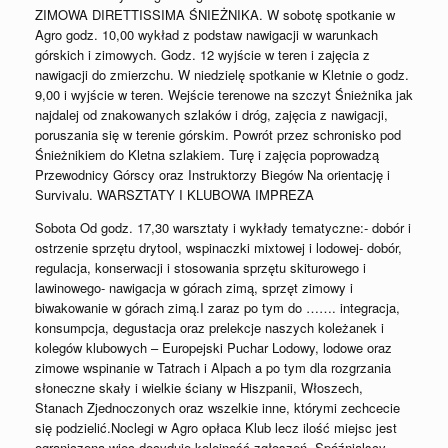
ZIMOWA DIRETTISSIMA ŚNIEŻNIKA. W sobotę spotkanie w
Agro godz. 10,00 wykład z podstaw nawigacji w warunkach
górskich i zimowych. Godz. 12 wyjście w teren i zajęcia z
nawigacji do zmierzchu. W niedzielę spotkanie w Kletnie o godz.
9,00 i wyjście w teren. Wejście terenowe na szczyt Śnieżnika jak
najdalej od znakowanych szlaków i dróg, zajęcia z nawigacji,
poruszania się w terenie górskim. Powrót przez schronisko pod
Śnieżnikiem do Kletna szlakiem. Turę i zajęcia poprowadzą
Przewodnicy Górscy oraz Instruktorzy Biegów Na orientację i
Survivalu. WARSZTATY I KLUBOWA IMPREZA
Sobota Od godz. 17,30 warsztaty i wykłady tematyczne:- dobór i
ostrzenie sprzętu drytool, wspinaczki mixtowej i lodowej- dobór,
regulacja, konserwacji i stosowania sprzętu skiturowego i
lawinowego- nawigacja w górach zimą, sprzęt zimowy i
biwakowanie w górach zimą.I zaraz po tym do ……. integracja,
konsumpcja, degustacja oraz prelekcje naszych koleżanek i
kolegów klubowych – Europejski Puchar Lodowy, lodowe oraz
zimowe wspinanie w Tatrach i Alpach a po tym dla rozgrzania
słoneczne skały i wielkie ściany w Hiszpanii, Włoszech,
Stanach Zjednoczonych oraz wszelkie inne, którymi zechcecie
się podzielić.Noclegi w Agro opłaca Klub lecz ilość miejsc jest
ograniczona więc decyduje kolejność zgłoszeń. Spóźnialscy