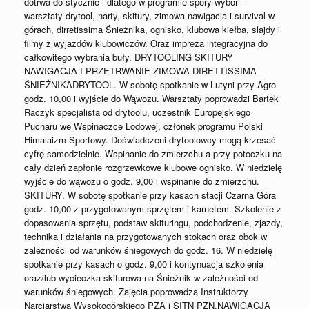
dotrwa do stycznie i dlatego w programie spory wybór –
warsztaty drytool, narty, skitury, zimowa nawigacja i survival w
górach, dirretissima Śnieżnika, ognisko, klubowa kiełba, slajdy i
filmy z wyjazdów klubowiczów. Oraz impreza integracyjna do
całkowitego wybrania buły. DRYTOOLING SKITURY
NAWIGACJA I PRZETRWANIE ZIMOWA DIRETTISSIMA
ŚNIEŻNIKADRYTOOL. W sobotę spotkanie w Lutyni przy Agro
godz. 10,00 i wyjście do Wąwozu. Warsztaty poprowadzi Bartek
Raczyk specjalista od drytoolu, uczestnik Europejskiego
Pucharu we Wspinaczce Lodowej, członek programu Polski
Himalaizm Sportowy. Doświadczeni drytoolowcy mogą krzesać
cyfrę samodzielnie. Wspinanie do zmierzchu a przy potoczku na
cały dzień zapłonie rozgrzewkowe klubowe ognisko. W niedzielę
wyjście do wąwozu o godz. 9,00 i wspinanie do zmierzchu.
SKITURY. W sobotę spotkanie przy kasach stacji Czarna Góra
godz. 10,00 z przygotowanym sprzętem i karnetem. Szkolenie z
dopasowania sprzętu, podstaw skituringu, podchodzenie, zjazdy,
technika i działania na przygotowanych stokach oraz obok w
zależności od warunków śniegowych do godz. 16. W niedzielę
spotkanie przy kasach o godz. 9,00 i kontynuacja szkolenia
oraz/lub wycieczka skiturowa na Śnieżnik w zależności od
warunków śniegowych. Zajęcia poprowadzą Instruktorzy
Narciarstwa Wysokogórskiego PZA i SITN PZN.NAWIGACJA