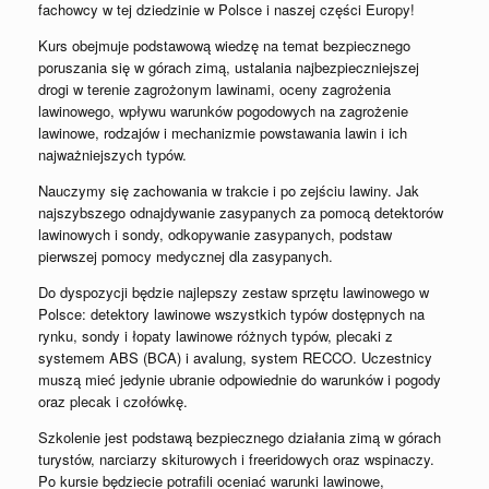
fachowcy w tej dziedzinie w Polsce i naszej części Europy!
Kurs obejmuje podstawową wiedzę na temat bezpiecznego
poruszania się w górach zimą, ustalania najbezpieczniejszej
drogi w terenie zagrożonym lawinami, oceny zagrożenia
lawinowego, wpływu warunków pogodowych na zagrożenie
lawinowe, rodzajów i mechanizmie powstawania lawin i ich
najważniejszych typów.
Nauczymy się zachowania w trakcie i po zejściu lawiny. Jak
najszybszego odnajdywanie zasypanych za pomocą detektorów
lawinowych i sondy, odkopywanie zasypanych, podstaw
pierwszej pomocy medycznej dla zasypanych.
Do dyspozycji będzie najlepszy zestaw sprzętu lawinowego w
Polsce: detektory lawinowe wszystkich typów dostępnych na
rynku, sondy i łopaty lawinowe różnych typów, plecaki z
systemem ABS (BCA) i avalung, system RECCO. Uczestnicy
muszą mieć jedynie ubranie odpowiednie do warunków i pogody
oraz plecak i czołówkę.
Szkolenie jest podstawą bezpiecznego działania zimą w górach
turystów, narciarzy skiturowych i freeridowych oraz wspinaczy.
Po kursie będziecie potrafili oceniać warunki lawinowe,