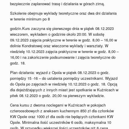
bezpiecznie zaplanować trasę i działania w górach zimą.
Szkolenie obejmuje wykłady teoretyczne oraz dwa dni działania
w terenie minimum po 8
godzin.Kurs zaczyna się pierwszego dnia w piątek 08.12.2023
wieczorem, wykładem o godzinie około 20:00. W sobotę
09.12.2023 zajęcia praktyczne w terenie w godz. 8,00 – 16,00 w
dolinie Kondratowej oraz wieczorne wykłady i warsztaty. W
niedzielę 10.12.2023 zajęcia praktyczne w terenie w godz. 8,00 –
16,00 i na zakończenie podsumowanie i zajęcia teoretyczne do
godz. 18.
Plan działania: wyjazd z Opola w piątek 08.12.2023 o godz.
pomiędzy 15 -16 – do ustalenia pomiędzy uczestnikami. Wyjazd
do Opola po zajęciach w niedzielę 10.12.2023 o godz. 18. Opcją
dla dojeżdżających z innych miast jest spotkanie w Kużnicach w
pitek 08.12.2023 o godz. 20,00 na pierwszym wykładzie.
Cena kursu z dwoma noclegami w Kuźnicach w pokojach
czteroosobowych z aneksem kuchennym 850 zł dla członków
KW Opole oraz 1000 zł dla osób nie będących członkami KW
Opole. Minimalna ilość uczestników 6 osób, maksymalna 10
osób. W przypadku większej ilości uczestników niż 6 cena