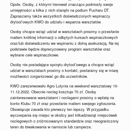
Opole. Osoby, z którymi trenował znacząco podniosły swoje
umiejętności a kilka z nich stanęło na podium Pucharu DT.
Zapraszamy także wszystkich doświadczonych wspinaczy
drytool’owych KWO do udziału i wsparcia warsztatów.
Osoby chcące wziąć udział w warsztatach prosimy o przesłanie
mailem krótkiej informacji o odbytych kursach wspinaczkowych
oraz/lub doświadczeniu we wspinaniu z dolną asekuracją. Na tej
podstawie będzie doprecyzowany program warsztatów oraz
wybrane cele wspinaczkowe.
Osoby nie posiadające sprzętu drytool’owego a chcące wziąć
udział w warsztatach prosimy o kontakt, postaramy się w miarę
możliwości zorganizować go dla uczestników.
KWO zarezerwowało Agro Lutynia na weekend warsztatowy 10-
11.12.2022. Obecnie nocleg kosztuje 70 zł. Osoby
zainteresowane warsztatami i noclegami prosimy o wpłatę na
konto Klubu 70 zł oraz przesłanie mailem swojego zgłoszenia.
Obowiązuje zasada kto pierwszy ten lepszy. W przypadku
wyczerpania się miejsc w okolicy jest kilkadziesiąt miejscówek
noclegowych o zróżnicowanym standardzie oraz nieograniczony
teren do biwakowania w namiocie lub camperze.