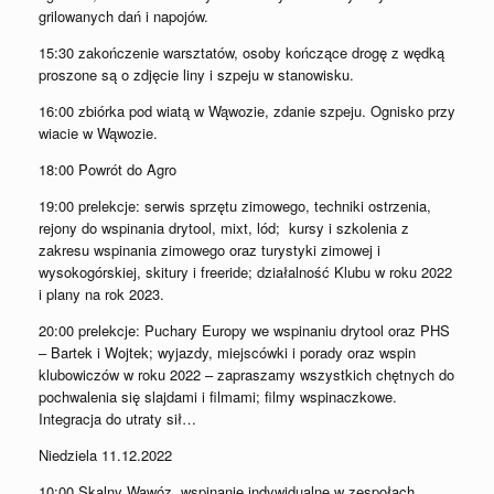
grilowanych dań i napojów.
15:30 zakończenie warsztatów, osoby kończące drogę z wędką
proszone są o zdjęcie liny i szpeju w stanowisku.
16:00 zbiórka pod wiatą w Wąwozie, zdanie szpeju. Ognisko przy
wiacie w Wąwozie.
18:00 Powrót do Agro
19:00 prelekcje: serwis sprzętu zimowego, techniki ostrzenia,
rejony do wspinania drytool, mixt, lód; kursy i szkolenia z
zakresu wspinania zimowego oraz turystyki zimowej i
wysokogórskiej, skitury i freeride; działalność Klubu w roku 2022
i plany na rok 2023.
20:00 prelekcje: Puchary Europy we wspinaniu drytool oraz PHS
– Bartek i Wojtek; wyjazdy, miejscówki i porady oraz wspin
klubowiczów w roku 2022 – zapraszamy wszystkich chętnych do
pochwalenia się slajdami i filmami; filmy wspinaczkowe.
Integracja do utraty sił…
Niedziela 11.12.2022
10:00 Skalny Wąwóz, wspinanie indywidualne w zespołach.