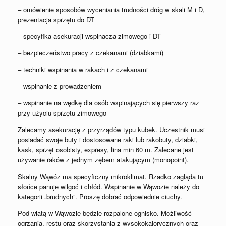
– omówienie sposobów wyceniania trudności dróg w skali M i D,
prezentacja sprzętu do DT
– specyfika asekuracji wspinacza zimowego i DT
– bezpieczeństwo pracy z czekanami (dziabkami)
– techniki wspinania w rakach i z czekanami
– wspinanie z prowadzeniem
– wspinanie na wędkę dla osób wspinających się pierwszy raz
przy użyciu sprzętu zimowego
Zalecamy asekurację z przyrządów typu kubek. Uczestnik musi
posiadać swoje buty i dostosowane raki lub rakobuty, dziabki,
kask, sprzęt osobisty, expresy, lina min 60 m. Zalecane jest
używanie raków z jednym zębem atakującym (monopoint).
Skalny Wąwóz ma specyficzny mikroklimat. Rzadko zagląda tu
słońce panuje wilgoć i chłód. Wspinanie w Wąwozie należy do
kategorii „brudnych”. Proszę dobrać odpowiednie ciuchy.
Pod wiatą w Wąwozie będzie rozpalone ognisko. Możliwość
ogrzania, restu oraz skorzystania z wysokokalorycznych oraz