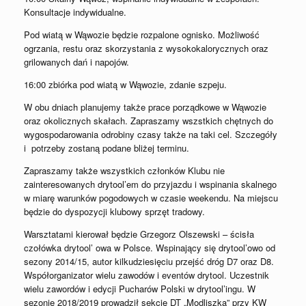
Konsultacje indywidualne.
Pod wiatą w Wąwozie będzie rozpalone ognisko. Możliwość
ogrzania, restu oraz skorzystania z wysokokalorycznych oraz
grilowanych dań i napojów.
16:00 zbiórka pod wiatą w Wąwozie, zdanie szpeju.
W obu dniach planujemy także prace porządkowe w Wąwozie
oraz okolicznych skałach. Zapraszamy wszstkich chętnych do
wygospodarowania odrobiny czasy także na taki cel. Szczegóły
i potrzeby zostaną podane bliżej terminu.
Zapraszamy także wszystkich członków Klubu nie
zainteresowanych drytool’em do przyjazdu i wspinania skalnego
w miarę warunków pogodowych w czasie weekendu. Na miejscu
będzie do dyspozycji klubowy sprzęt tradowy.
Warsztatami kierował będzie Grzegorz Olszewski – ścisła
czołówka drytool’ owa w Polsce. Wspinający się drytool’owo od
sezony 2014/15, autor kilkudziesięciu przejść dróg D7 oraz D8.
Współorganizator wielu zawodów i eventów drytool. Uczestnik
wielu zawordów i edycji Pucharów Polski w drytool’ingu. W
sezonie 2018/2019 prowadził sekcję DT „Modliszka” przy KW