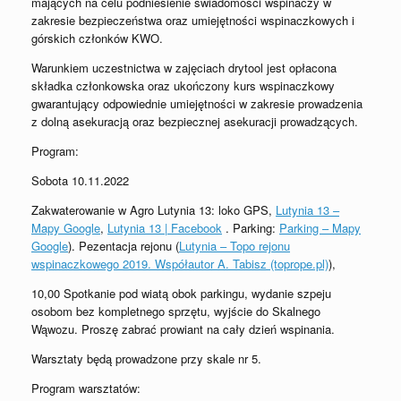
mających na celu podniesienie świadomości wspinaczy w
zakresie bezpieczeństwa oraz umiejętności wspinaczkowych i
górskich członków KWO.
Warunkiem uczestnictwa w zajęciach drytool jest opłacona
składka członkowska oraz ukończony kurs wspinaczkowy
gwarantujący odpowiednie umiejętności w zakresie prowadzenia
z dolną asekuracją oraz bezpiecznej asekuracji prowadzących.
Program:
Sobota 10.11.2022
Zakwaterowanie w Agro Lutynia 13: loko GPS,
Lutynia 13 –
Mapy Google
,
Lutynia 13 | Facebook
. Parking:
Parking – Mapy
Google
). Pezentacja rejonu (
Lutynia – Topo rejonu
wspinaczkowego 2019. Współautor A. Tabisz (toprope.pl)
),
10,00 Spotkanie pod wiatą obok parkingu, wydanie szpeju
osobom bez kompletnego sprzętu, wyjście do Skalnego
Wąwozu. Proszę zabrać prowiant na cały dzień wspinania.
Warsztaty będą prowadzone przy skale nr 5.
Program warsztatów: