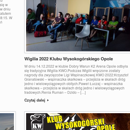
zo
się w
 w dniu
tatutem
18:15. W
ań
Wigilia 2022 Klubu Wysokogórskiego Opole
W dniu 14.12.2022 w klubie Dobry Warun K2 Arena Opole odbyła
się tradycyjna Wigilia KWO.Podczas Wigilii wręczone zostały
nagrody dla zwycięzców Ligi Wspinaczkowej KWO 2022:Krzysztof
Granatowski – wspinaczka skałkowa – przejścia w skałach dróg
jedno i wielowyciągowych obitych.Paweł Łuczaj – wspinaczka
skałkowa – przejścia w skałach dróg jedno i wielowyciągowych
tradowych.Renia Ruman – Dzido – […]
Czytaj dalej