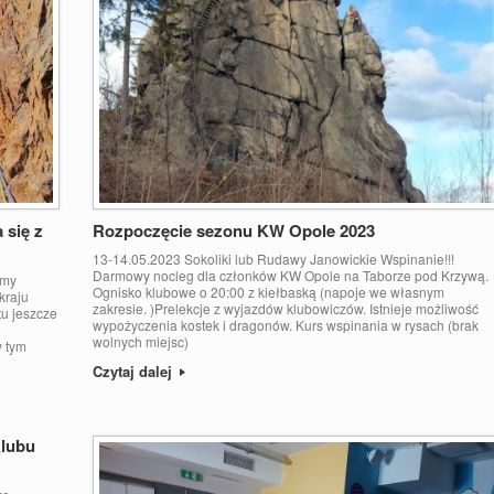
 się z
Rozpoczęcie sezonu KW Opole 2023
13-14.05.2023 Sokoliki lub Rudawy Janowickie Wspinanie!!!
Darmowy nocleg dla członków KW Opole na Taborze pod Krzywą.
imy
Ognisko klubowe o 20:00 z kiełbaską (napoje we własnym
kraju
zakresie. )Prelekcje z wyjazdów klubowiczów. Istnieje możliwość
tu jeszcze
wypożyczenia kostek i dragonów. Kurs wspinania w rysach (brak
i
wolnych miejsc)
w tym
Czytaj dalej
lubu