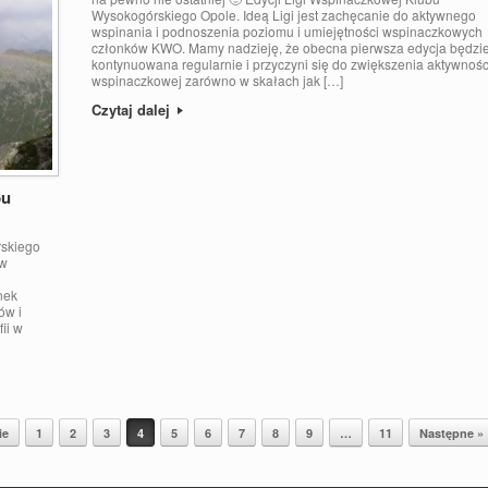
Wysokogórskiego Opole. Ideą Ligi jest zachęcanie do aktywnego
wspinania i podnoszenia poziomu i umiejętności wspinaczkowych
członków KWO. Mamy nadzieję, że obecna pierwsza edycja będzi
kontynuowana regularnie i przyczyni się do zwiększenia aktywnośc
wspinaczkowej zarówno w skałach jak […]
Czytaj dalej
bu
rskiego
 w
nek
ów i
ii w
ie
1
2
3
4
5
6
7
8
9
…
11
Następne »