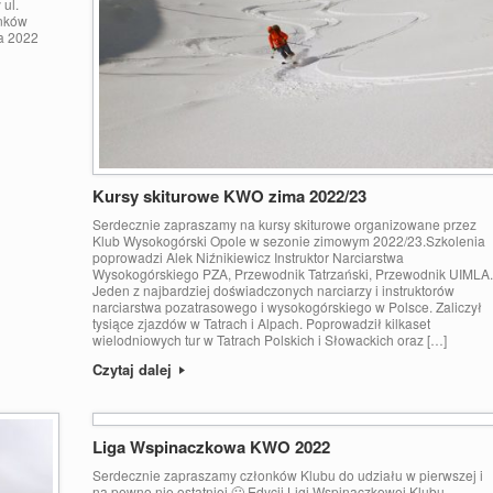
 ul.
onków
ia 2022
Kursy skiturowe KWO zima 2022/23
Serdecznie zapraszamy na kursy skiturowe organizowane przez
Klub Wysokogórski Opole w sezonie zimowym 2022/23.Szkolenia
poprowadzi Alek Niźnikiewicz Instruktor Narciarstwa
Wysokogórskiego PZA, Przewodnik Tatrzański, Przewodnik UIMLA.
Jeden z najbardziej doświadczonych narciarzy i instruktorów
narciarstwa pozatrasowego i wysokogórskiego w Polsce. Zaliczył
tysiące zjazdów w Tatrach i Alpach. Poprowadził kilkaset
wielodniowych tur w Tatrach Polskich i Słowackich oraz […]
Czytaj dalej
Liga Wspinaczkowa KWO 2022
Serdecznie zapraszamy członków Klubu do udziału w pierwszej i
na pewno nie ostatniej 🙂 Edycji Ligi Wspinaczkowej Klubu