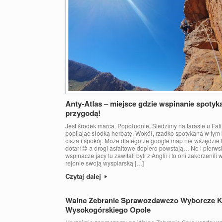
Anty-Atlas – miejsce gdzie wspinanie spotyka
przygodą!
Jest środek marca. Popołudnie. Siedzimy na tarasie u Fat
popijając słodką herbatę. Wokół, rzadko spotykana w tym 
cisza i spokój. Może dlatego że google map nie wszędzie 
dotarł😊 a drogi asfaltowe dopiero powstają… No i pierws
wspinacze jacy tu zawitali byli z Anglii i to oni zakorzenili 
rejonie swoją wyspiarską […]
Czytaj dalej
Walne Zebranie Sprawozdawczo Wyborcze K
Wysokogórskiego Opole