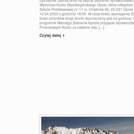
Uprzejmie zapraszamy na Walne Zebranie Sprawozdawc
Wyborcze Klubu Wysokogórskiego Opole, które odbędzie 
Szkole Podstawowej nr. 11 ul. Chabrów 65, 45-221 Opole
12.04.2023 o godzinie 18:00. W razie braku wymaganej S
ilości członków drugi termin wyznaczony jest na godzinę 
programie Walnego Zebrania będzie przyjęcie Sprawozd
Finansowych Klubu za ostatnie lata, […]
Czytaj dalej