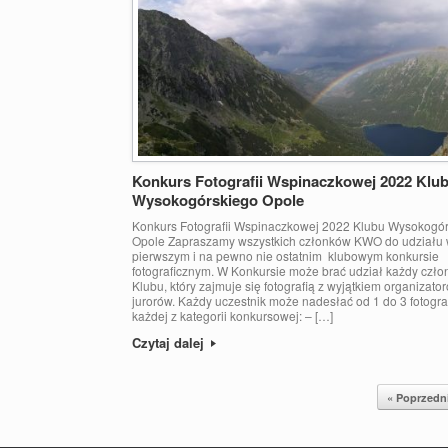
Konkurs Fotografii Wspinaczkowej 2022 Klu
Wysokogórskiego Opole
Konkurs Fotografii Wspinaczkowej 2022 Klubu Wysokogó
Opole Zapraszamy wszystkich członków KWO do udziału
pierwszym i na pewno nie ostatnim klubowym konkursie
fotograficznym. W Konkursie może brać udział każdy czło
Klubu, który zajmuje się fotografią z wyjątkiem organizator
jurorów. Każdy uczestnik może nadesłać od 1 do 3 fotograf
każdej z kategorii konkursowej: – […]
Czytaj dalej
Post navigation
« Poprzedn