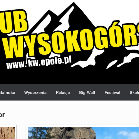
ałalność
Wydarzenia
Relacje
Big Wall
Festiwal
Skal
or