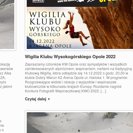
Wigilia Klubu Wysokogórskiego Opole 2022
okazję
Zapraszamy członków KW Opole oraz sympatyków i wszystkich
rawersów
zainteresowanych alpinizmem, wspinaniem, nartami na tradycyjną
ez Alka
Klubową Wigilię, która odbędzie się 14.12.2022 o godz. 20,00 w
PZA,
klubie Dobry Warun K2 Arena Opole ul. Halicka 1. W programie:
było
Rozgrzewające widoki i relacje z wyjazdów i wspinaczek
z jakimi
klubowiczów w kilkunastu krajach Europy. Rozdanie nagród
Konkurs Fotografii Wspinaczkowej KWO 2022. […]
Czytaj dalej
e
nie
u o