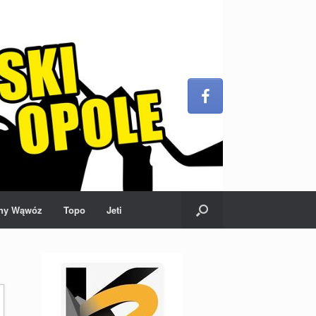
ny Wąwóz
Topo
Jeti