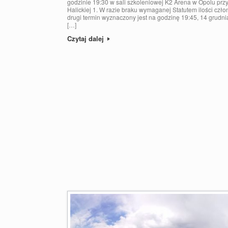
godzinie 19:30 w sali szkoleniowej K2 Arena w Opolu przy
Halickiej 1. W razie braku wymaganej Statutem ilości czł
drugi termin wyznaczony jest na godzinę 19:45, 14 grudn
[…]
Czytaj dalej